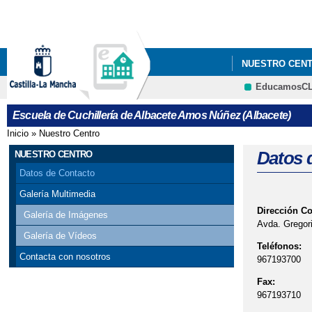
NUESTRO CEN
EducamosC
Escuela de Cuchillería de Albacete Amos Núñez (Albacete)
Inicio
»
Nuestro Centro
Se encuentra usted aquí
Datos 
NUESTRO CENTRO
Datos de Contacto
Galería Multimedia
Dirección C
Galería de Imágenes
Avda. Gregori
Galería de Vídeos
Teléfonos:
Contacta con nosotros
967193700
Fax:
967193710