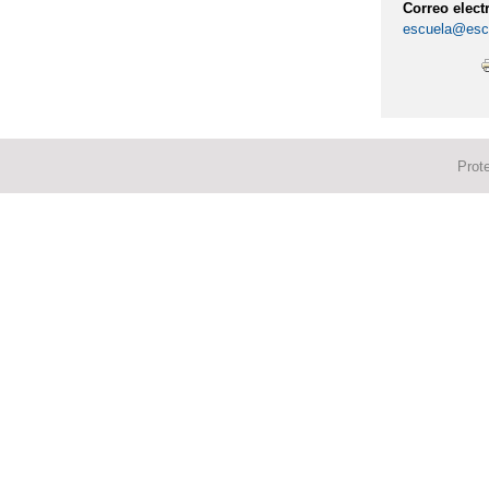
Correo elect
escuela@escu
Prot