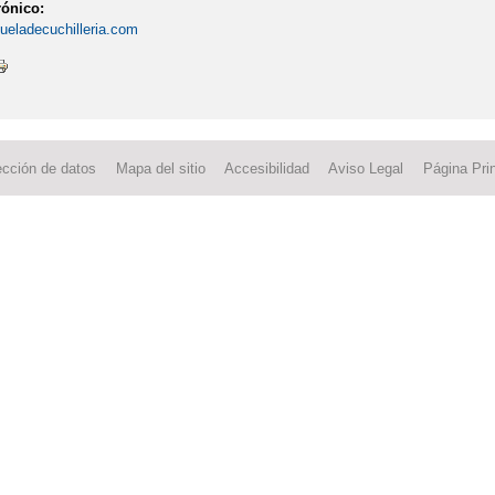
rónico:
eladecuchilleria.com
ección de datos
Mapa del sitio
Accesibilidad
Aviso Legal
Página Prin