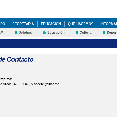
Pasar al
contenido
principal
TRO
SECRETARÍA
EDUCACIÓN
QUÉ HACEMOS
INFÓRMA
LM
Delphos
Educación
Cultura
Depor
de Contacto
ompleta:
o Arcos, 42. 02007, Albacete (Albacete)